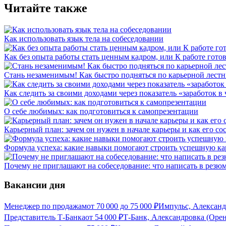
Читайте также
Как использовать язык тела на собеседовании
Как без опыта работы стать ценным кадром, или К работе готов
Стань незаменимым! Как быстро подняться по карьерной лест
Как следить за своими доходами через показатель «заработок в 
О себе любимых: как подготовиться к самопрезентации
Карьерный план: зачем он нужен в начале карьеры и как его со
Формула успеха: какие навыки помогают строить успешную ка
Почему не приглашают на собеседование: что написать в резюм
Вакансии дня
Менеджер по продажам
от
70 000
до
75 000
₽
Импульс, Александ
Представитель Т-Банка
от
54 000
₽
Т-Банк, Александровка (Орен