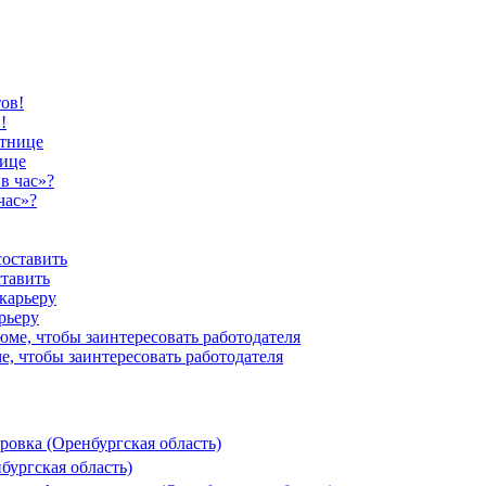
!
нице
час»?
ставить
рьеру
е, чтобы заинтересовать работодателя
ровка (Оренбургская область)
бургская область)