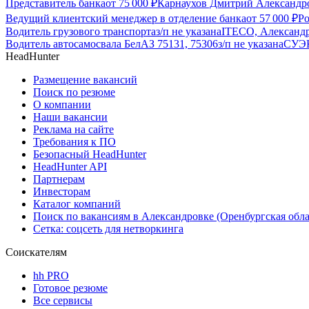
Представитель банка
от
75 000
₽
Карнаухов Дмитрий Александро
Ведущий клиентский менеджер в отделение банка
от
57 000
₽
Ро
Водитель грузового транспорта
з/п не указана
ITECO, Александр
Водитель автосамосвала БелАЗ 75131, 75306
з/п не указана
СУЭК
HeadHunter
Размещение вакансий
Поиск по резюме
О компании
Наши вакансии
Реклама на сайте
Требования к ПО
Безопасный HeadHunter
HeadHunter API
Партнерам
Инвесторам
Каталог компаний
Поиск по вакансиям в Александровке (Оренбургская обла
Сетка: соцсеть для нетворкинга
Соискателям
hh PRO
Готовое резюме
Все сервисы